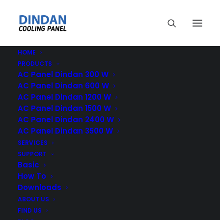
HOME
PRODUCTS
AC Panel Dindan 300 W
AC Panel Dindan 600 W
AC Panel Dindan 1200 W
AC Panel Dindan 1500 W
AC Panel Dindan 2400 W
27 JULY 2021
|
IN
TIPS
|
1 MINUTES
AC Panel Dindan 3500 W
Solusi Tambahan
SERVICES
SUPPORT
Ducting untuk Area
Basic
How To
Terbatas pada Panel
Downloads
ABOUT US
FIND US